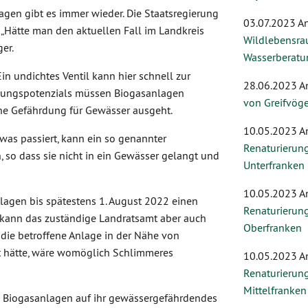
gen gibt es immer wieder. Die Staatsregierung
03.07.2023 A
t. „Hätte man den aktuellen Fall im Landkreis
Wildlebensra
er.
Wasserberatu
n undichtes Ventil kann hier schnell zur
28.06.2023 A
dungspotenzials müssen Biogasanlagen
von Greifvög
ine Gefährdung für Gewässer ausgeht.
10.05.2023 A
was passiert, kann ein so genannter
Renaturierung
 so dass sie nicht in ein Gewässer gelangt und
Unterfranken
10.05.2023 A
gen bis spätestens 1. August 2022 einen
Renaturierung
 kann das zuständige Landratsamt aber auch
Oberfranken
 die betroffene Anlage in der Nähe von
t hätte, wäre womöglich Schlimmeres
10.05.2023 A
Renaturierung
Mittelfranken
ie Biogasanlagen auf ihr gewässergefährdendes