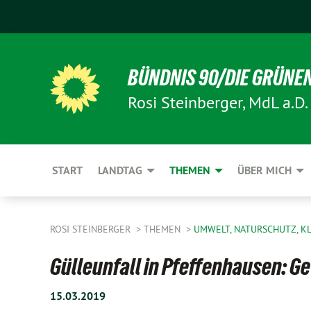
BÜNDNIS 90/DIE GRÜNE
Rosi Steinberger, MdL a.D.
START
LANDTAG
THEMEN
ÜBER MICH
ROSI STEINBERGER
THEMEN
UMWELT, NATURSCHUTZ, K
Gülleunfall in Pfeffenhausen: G
15.03.2019