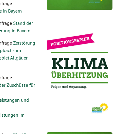
nfrage
 in Bayern
nfrage
Stand der
erung in Bayern
nfrage
Zerstörung
pbachs im
biet Allgäuer
nfrage
er Zuschüsse für
eistungen und
eistungen im