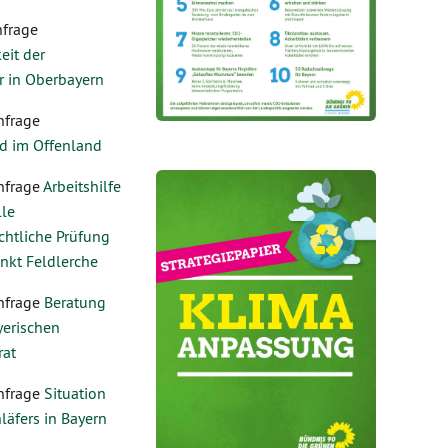
nfrage
eit der
r in Oberbayern
nfrage
d im Offenland
nfrage
Arbeitshilfe
lle
chtliche Prüfung
nkt Feldlerche
nfrage
Beratung
yerischen
rat
nfrage
Situation
läfers in Bayern