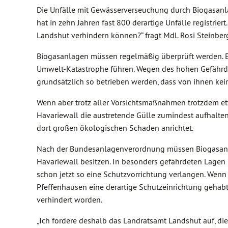
Die Unfälle mit Gewässerverseuchung durch Biogasanla
hat in zehn Jahren fast 800 derartige Unfälle registrier
Landshut verhindern können?“ fragt MdL Rosi Steinberg
Biogasanlagen müssen regelmäßig überprüft werden. Ei
Umwelt-Katastrophe führen. Wegen des hohen Gefähr
grundsätzlich so betrieben werden, dass von ihnen ke
Wenn aber trotz aller Vorsichtsmaßnahmen trotzdem et
Havariewall die austretende Gülle zumindest aufhalten,
dort großen ökologischen Schaden anrichtet.
Nach der Bundesanlagenverordnung müssen Biogasanla
Havariewall besitzen. In besonders gefährdeten Lagen
schon jetzt so eine Schutzvorrichtung verlangen. Wenn
Pfeffenhausen eine derartige Schutzeinrichtung gehab
verhindert worden.
„Ich fordere deshalb das Landratsamt Landshut auf, d