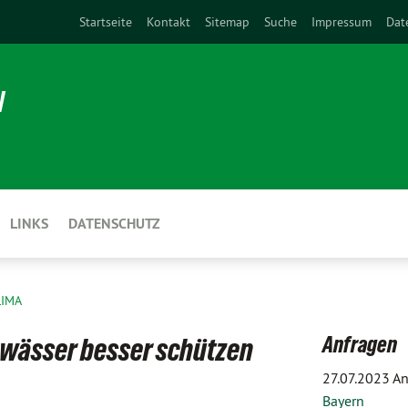
Startseite
Kontakt
Sitemap
Suche
Impressum
Dat
N
LINKS
DATENSCHUTZ
LIMA
Anfragen
ewässer besser schützen
27.07.2023 A
Bayern