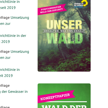
ichtlinie in
seit 2019
nfrage
Umsetzung
en zur
ichtlinie in der
t 2019
nfrage
Umsetzung
en zur
ichtlinie in
eit 2019
nfrage
 der Gewässer in
nfrage