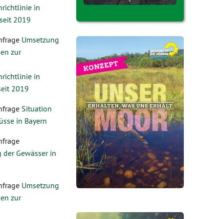
ichtlinie in
seit 2019
nfrage
Umsetzung
en zur
ichtlinie in
seit 2019
nfrage
Situation
üsse in Bayern
nfrage
 der Gewässer in
nfrage
Umsetzung
en zur