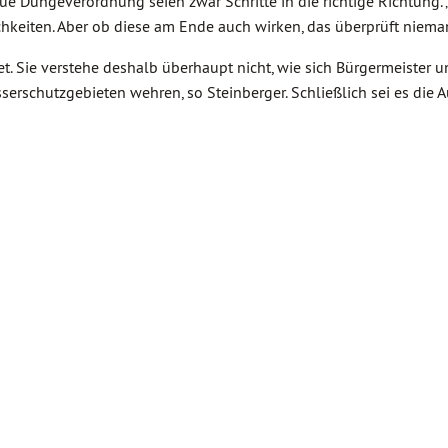
 Düngeverordnung seien zwar Schritte in die richtige Richtung. „
hkeiten. Aber ob diese am Ende auch wirken, das überprüft nieman
et. Sie verstehe deshalb überhaupt nicht, wie sich Bürgermeister 
schutzgebieten wehren, so Steinberger. Schließlich sei es die 