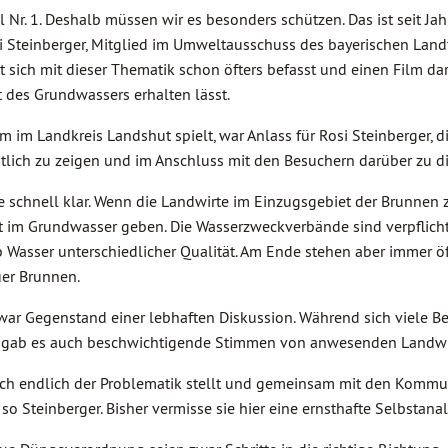
l Nr. 1. Deshalb müssen wir es besonders schützen. Das ist seit Ja
 Steinberger, Mitglied im Umweltausschuss des bayerischen Land
 sich mit dieser Thematik schon öfters befasst und einen Film da
ät des Grundwassers erhalten lässt.
m im Landkreis Landshut spielt, war Anlass für Rosi Steinberger, d
tlich zu zeigen und im Anschluss mit den Besuchern darüber zu di
 schnell klar. Wenn die Landwirte im Einzugsgebiet der Brunnen z
at im Grundwasser geben. Die Wasserzweckverbände sind verpflicht
Wasser unterschiedlicher Qualität. Am Ende stehen aber immer öf
er Brunnen.
ar Gegenstand einer lebhaften Diskussion. Während sich viele B
n, gab es auch beschwichtigende Stimmen von anwesenden Landwi
sich endlich der Problematik stellt und gemeinsam mit den Komm
so Steinberger. Bisher vermisse sie hier eine ernsthafte Selbstanal