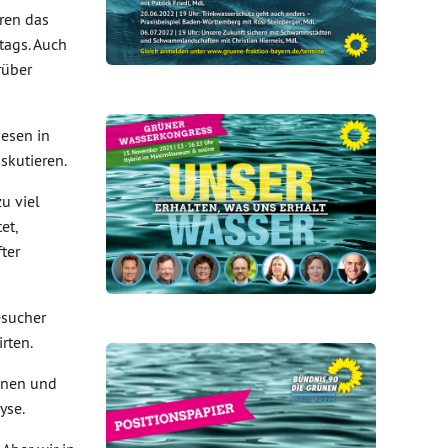
hren das
tags. Auch
rüber
iesen in
skutieren.
u viel
et,
ter
esucher
rten.
unen und
yse.