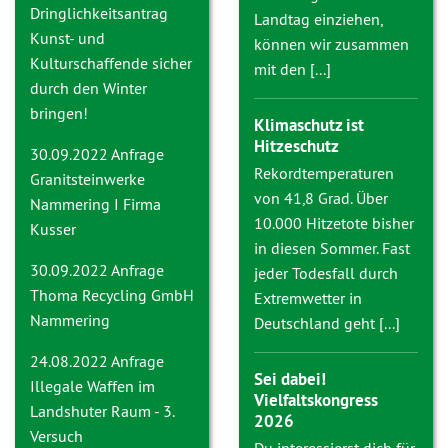
Dringlichkeitsantrag
Landtag einziehen,
Kunst- und
können wir zusammen
Kulturschaffende sicher
mit den [...]
durch den Winter
bringen!
Klimaschutz ist
Hitzeschutz
30.09.2022 Anfrage
Rekordtemperaturen
Granitsteinwerke
von 41,8 Grad. Über
Nammering I Firma
10.000 Hitzetote bisher
Kusser
in diesen Sommer. Fast
30.09.2022 Anfrage
jeder Todesfall durch
Thoma Recycling GmbH
Extremwetter in
Nammering
Deutschland geht [...]
24.08.2022 Anfrage
Sei dabei!
Illegale Waffen im
Vielfaltskongress
Landshuter Raum - 3.
2026
Versuch