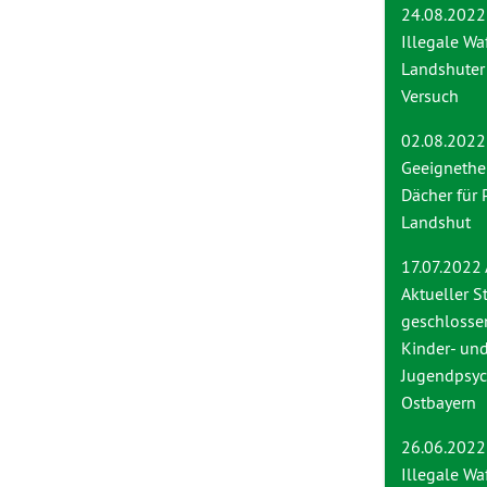
24.08.2022
Illegale Wa
Landshuter
Versuch
02.08.2022
Geeignethei
Dächer für 
Landshut
17.07.2022
Aktueller S
geschlosse
Kinder- un
Jugendpsych
Ostbayern
26.06.2022
Ille
gale Wa