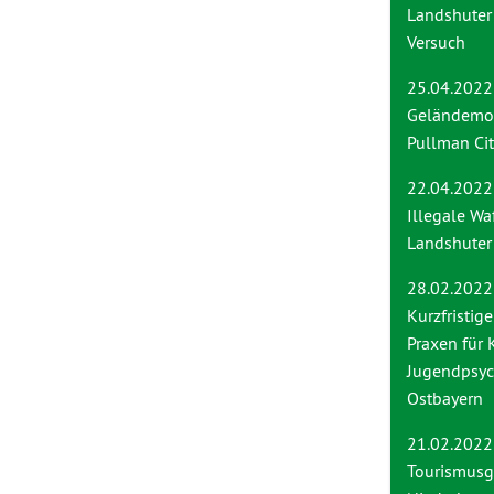
Landshuter
Versuch
25.04.2022
Geländemo
Pullman Cit
22.04.2022
Illegale Wa
Landshute
28.02.2022
Kurzfristig
Praxen für 
Jugendpsych
Ostbayern
21.02.2022
Tourismusg