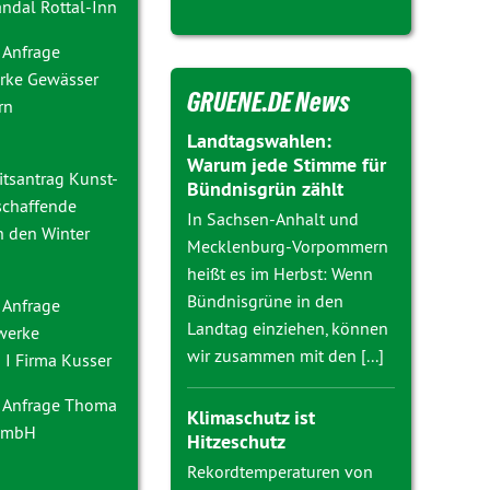
ndal Rottal-Inn
 Anfrage
rke Gewässer
GRUENE.DE News
rn
Landtagswahlen:
Warum jede Stimme für
itsantrag
Kunst-
Bündnisgrün zählt
schaffende
In Sachsen-Anhalt und
h den Winter
Mecklenburg-Vorpommern
heißt es im Herbst: Wenn
Bündnisgrüne in den
 Anfrage
Landtag einziehen, können
nwerke
wir zusammen mit den [...]
I Firma Kusser
 Anfrage
Thoma
Klimaschutz ist
 GmbH
Hitzeschutz
g
Rekordtemperaturen von