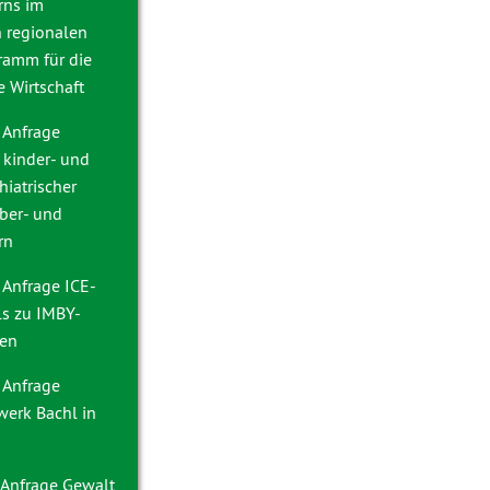
rns im
n regionalen
ramm für die
 Wirtschaft
 Anfrage
 kinder- und
iatrischer
ber- und
rn
 Anfrage
ICE-
ls zu IMBY-
ken
 Anfrage
erk Bachl in
 Anfrage
Gewalt