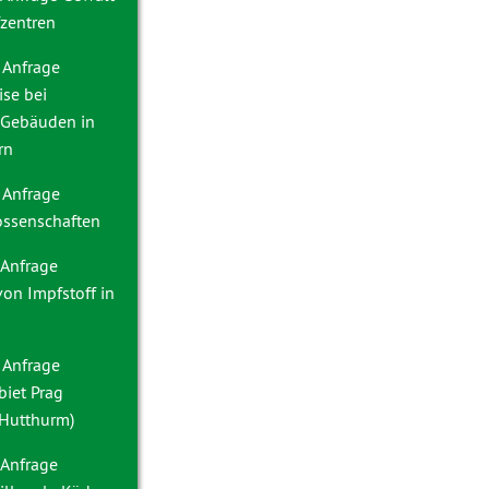
zentren
 Anfrage
se bei
n Gebäuden in
rn
 Anfrage
ssenschaften
 Anfrage
von Impfstoff in
 Anfrage
iet Prag
Hutthurm)
 Anfrage