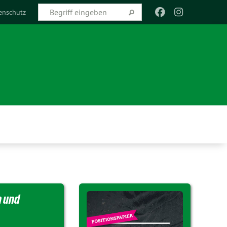
enschutz
 und