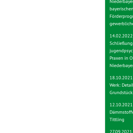
Niederbaye
bayerische
Förderprog
gewerbliche
14.02.2022
Schließung
jugendpsych
Praxen in O
Niederbaye
18.10.2021
Werk: Detai
Grundstüc
12.10.2021
Dämmstoffw
Tittling
27.09.2021