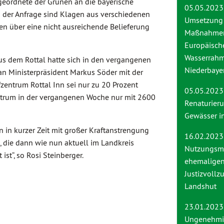
eordnete der Grünen an die bayerische
05.05.2023
d der Anfrage sind Klagen aus verschiedenen
Umsetzung
en über eine nicht ausreichende Belieferung
Maßnahmen
Europäisch
Wasserrahme
aus dem Rottal hatte sich in den vergangenen
Niederbaye
an Ministerpräsident Markus Söder mit der
entrum Rottal Inn sei nur zu 20 Prozent
05.05.2
ntrum in der vergangenen Woche nur mit 2600
Renatur
Gewässer i
 in kurzer Zeit mit großer Kraftanstrengung
16.02.2023
, die dann wie nun aktuell im Landkreis
Nutzungsmö
st“, so Rosi Steinberger.
ehemalige
Justizvollz
Landshut
23.01.2023
Ungenehmi