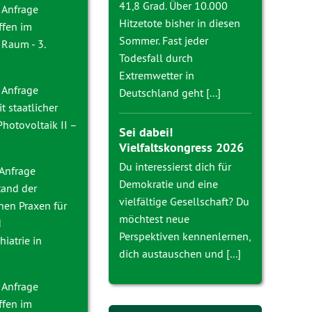
41,8 Grad. Über 10.000
 Anfrage
Hitzetote bisher in diesen
ffen im
Sommer. Fast jeder
 Raum - 3.
Todesfall durch
Extremwetter in
 Anfrage
Deutschland geht [...]
t staatlicher
Photovoltaik II –
Sei dabei!
Vielfaltskongress 2026
Du interessierst dich für
 Anfrage
Demokratie und eine
tand der
vielfältige Gesellschaft? Du
nen Praxen für
möchtest neue
d
Perspektiven kennenlernen,
iatrie in
dich austauschen und [...]
 Anfrage
ffen im