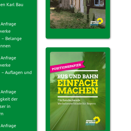
en Karl Bau
 Anfrage
nwerke
 – Belange
innen
 Anfrage
nwerke
– Auflagen und
 Anfrage
gkeit der
ser in
rn
 Anfrage