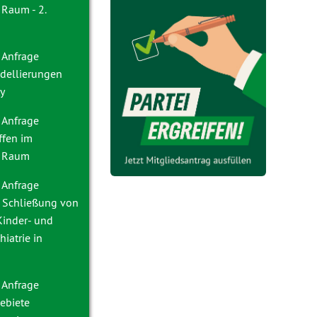
 Raum - 2.
 Anfrage
dellierungen
y
 Anfrage
ffen im
r Raum
 Anfrage
e Schließung von
Kinder- und
iatrie in
 Anfrage
ebiete