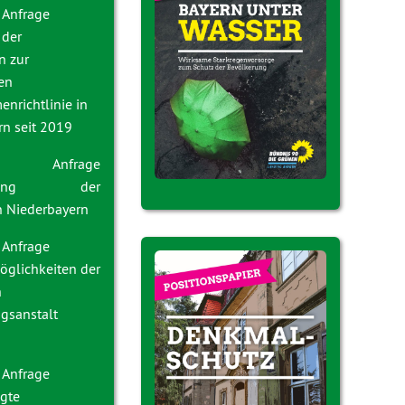
 Anfrage
 der
 zur
en
nrichtlinie in
rn seit 2019
023 Anfrage
ierung der
n Niederbayern
 Anfrage
glichkeiten der
n
ugsanstalt
 Anfrage
gte