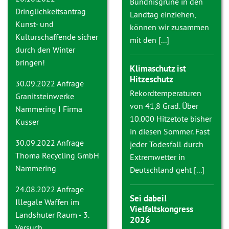
Bündnisgrüne in den
Dringlichkeitsantrag
Landtag einziehen,
Kunst- und
können wir zusammen
Kulturschaffende sicher
mit den [...]
durch den Winter
bringen!
Klimaschutz ist
Hitzeschutz
30.09.2022 Anfrage
Rekordtemperaturen
Granitsteinwerke
von 41,8 Grad. Über
Nammering I Firma
10.000 Hitzetote bisher
Kusser
in diesen Sommer. Fast
30.09.2022 Anfrage
jeder Todesfall durch
Thoma Recycling GmbH
Extremwetter in
Nammering
Deutschland geht [...]
24.08.2022 Anfrage
Sei dabei!
Illegale Waffen im
Vielfaltskongress
Landshuter Raum - 3.
2026
Versuch