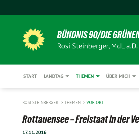
BÜNDNIS 90/DIE GRÜNE
Rosi Steinberger, MdL a.D.
START
LANDTAG
THEMEN
ÜBER MICH
ROSI STEINBERGER
THEMEN
VOR ORT
Rottauensee – Freistaat in der 
17.11.2016