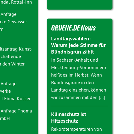
ndal Rottal-Inn
 Anfrage
rke Gewässer
GRUENE.DE News
rn
Landtagswahlen:
Warum jede Stimme für
itsantrag
Kunst-
Bündnisgrün zählt
schaffende
In Sachsen-Anhalt und
h den Winter
Mecklenburg-Vorpommern
heißt es im Herbst: Wenn
Bündnisgrüne in den
 Anfrage
Landtag einziehen, können
nwerke
wir zusammen mit den [...]
I Firma Kusser
 Anfrage
Thoma
Klimaschutz ist
 GmbH
Hitzeschutz
g
Rekordtemperaturen von