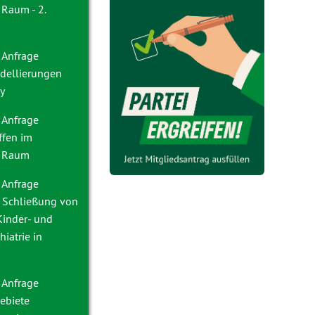
 Raum - 2.
 Anfrage
dellierungen
y
 Anfrage
ffen im
r Raum
 Anfrage
e Schließung von
Kinder- und
iatrie in
 Anfrage
ebiete