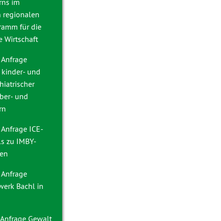
rns im
n regionalen
ramm für die
 Wirtschaft
 Anfrage
 kinder- und
iatrischer
ber- und
rn
 Anfrage
ICE-
ls zu IMBY-
ken
 Anfrage
erk Bachl in
 Anfrage
Gewalt