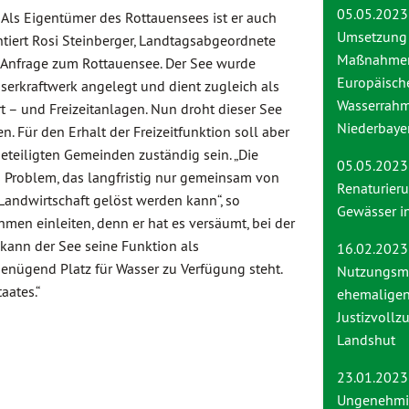
05.05.2023
 Als Eigentümer des Rottauensees ist er auch
Umsetzung
tiert Rosi Steinberger, Landtagsabgeordnete
Maßnahmen
 Anfrage zum Rottauensee. Der See wurde
Europäisch
erkraftwerk angelegt und dient zugleich als
Wasserrahme
t – und Freizeitanlagen. Nun droht dieser See
Niederbaye
n. Für den Erhalt der Freizeitfunktion soll aber
teiligten Gemeinden zuständig sein. „Die
05.05.2
s Problem, das langfristig nur gemeinsam von
Renatur
ndwirtschaft gelöst werden kann“, so
Gewässer i
hmen einleiten, denn er hat es versäumt, bei der
kann der See seine Funktion als
16.02.2023
nügend Platz für Wasser zu Verfügung steht.
Nutzungsmö
aates.“
ehemalige
Justizvollz
Landshut
23.01.2023
Ungenehmi