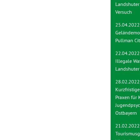
Landshuter
Versuch
25.04.2022
Geländemo
Pullman Cit
22.04.2022
Illegale Wa
Landshute
28.02.2022
Kurzfristig
Praxen für 
Jugendpsych
Ostbayern
21.02.2022
Tourismusg