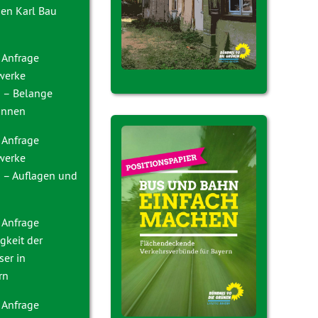
en Karl Bau
 Anfrage
nwerke
 – Belange
innen
 Anfrage
nwerke
– Auflagen und
 Anfrage
gkeit der
ser in
rn
 Anfrage