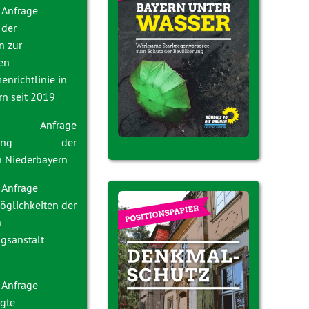
 Anfrage
 der
 zur
en
nrichtlinie in
rn seit 2019
023 Anfrage
ierung der
n Niederbayern
 Anfrage
glichkeiten der
n
ugsanstalt
 Anfrage
gte