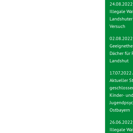
24.08.2022
Illegale Wa
Landshuter
Versuch
02.08.2022
Geeignethei
Dächer für 
Landshut
17.07.2022
Aktueller S
geschlosse
Kinder- un
Jugendpsych
Ostbayern
26.06.2022
Ille
gale Wa