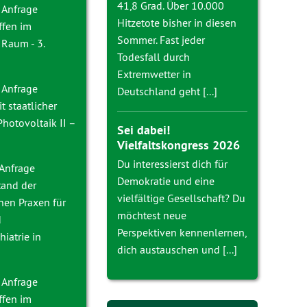
41,8 Grad. Über 10.000
 Anfrage
Hitzetote bisher in diesen
ffen im
Sommer. Fast jeder
 Raum - 3.
Todesfall durch
Extremwetter in
 Anfrage
Deutschland geht [...]
t staatlicher
Photovoltaik II –
Sei dabei!
Vielfaltskongress 2026
Du interessierst dich für
 Anfrage
Demokratie und eine
tand der
vielfältige Gesellschaft? Du
nen Praxen für
möchtest neue
d
Perspektiven kennenlernen,
iatrie in
dich austauschen und [...]
 Anfrage
ffen im