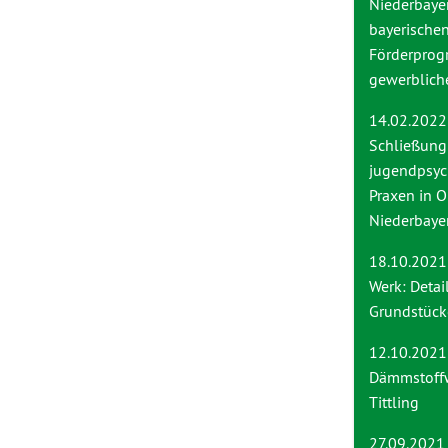
Niederbaye
bayerische
Förderprog
gewerbliche
14.02.2022
Schließung
jugendpsych
Praxen in O
Niederbaye
18.10.2021
Werk: Detai
Grundstüc
12.10.2021
Dämmstoffw
Tittling
27.09.2021