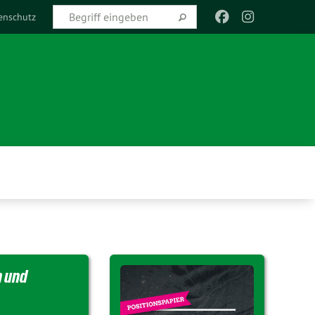
enschutz
 und