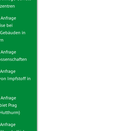
zentren
 Anfrage
se bei
n Gebäuden in
rn
 Anfrage
ssenschaften
 Anfrage
von Impfstoff in
 Anfrage
iet Prag
Hutthurm)
 Anfrage