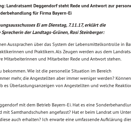
zung: Landratsamt Deggendorf steht Rede und Antwort zur person
nderbehandlung für Firma Bayern-Ei
ungsausschusses Ei am Dienstag, 7.11.17, erklärt die
 Sprecherin der Landtags-Grünen, Rosi Steinberger:
hen Aussprachen über das System der Lebensmittelkontrolle in Ba
Praktikerinnen und Praktikern. Als Zeugen werden aus dem Landrat
re Mitarbeiterinnen und Mitarbeiter Rede und Antwort stehen.
 zu bekommen. Wie ist die personelle Situation im Bereich
n immer mehr, die Angestellten aber immer weniger werden? Können
gab es Überlastungsanzeigen von Angestellten und welche Reaktio
endorf mit dem Betrieb Bayern-Ei. Hat es eine Sonderbehandlu
 mit Samthandschuhen angefasst? Hat er beim Landrat um Unte
diese auch erhalten? Ich erwarte eine umfassende Aufklärung die