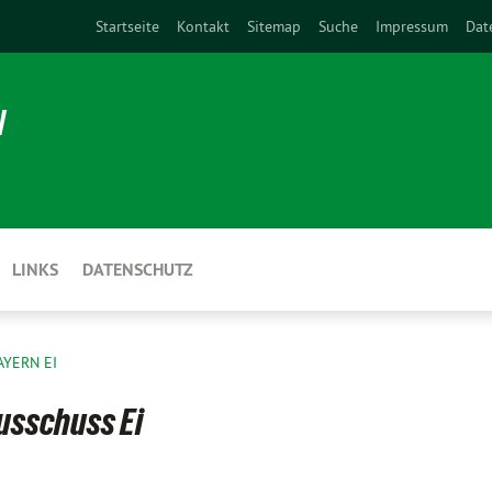
Startseite
Kontakt
Sitemap
Suche
Impressum
Dat
N
LINKS
DATENSCHUTZ
AYERN EI
usschuss Ei