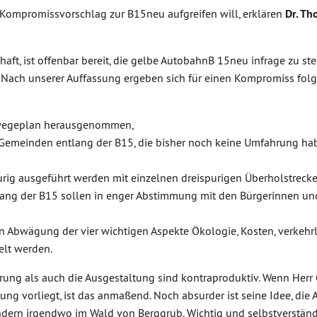
Kompromissvorschlag zur B15neu aufgreifen will, erklären
Dr. T
ft, ist offenbar bereit, die gelbe AutobahnB 15neu infrage zu stel
Nach unserer Auffassung ergeben sich für einen Kompromiss fol
swegeplan herausgenommen,
Gemeinden entlang der B15, die bisher noch keine Umfahrung hab
urig ausgeführt werden mit einzelnen dreispurigen Überholstreck
ng der B15 sollen in enger Abstimmung mit den Bürgerinnen un
in Abwägung der vier wichtigen Aspekte Ökologie, Kosten, verkehr
elt werden.
rung als auch die Ausgestaltung sind kontraproduktiv. Wenn Herr
ung vorliegt, ist das anmaßend. Noch absurder ist seine Idee, die
dern irgendwo im Wald von Berggrub. Wichtig und selbstverständl