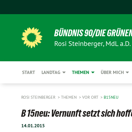
BÜNDNIS 90/DIE GRÜNE
Rosi Steinberger, MdL a.D.
START
LANDTAG
THEMEN
ÜBER MICH
ROSI STEINBERGER
THEMEN
VOR ORT
B15NEU
B 15neu: Vernunft setzt sich hof
14.01.2015