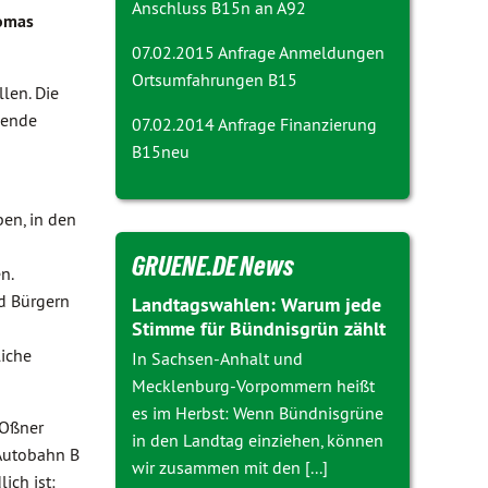
Anschluss B15n an A92
homas
07.02.2015 Anfrage
Anmeldungen
Ortsumfahrungen B15
len. Die
gende
07.02.2014 Anfrage
Finanzierung
B15neu
en, in den
GRUENE.DE News
en.
d Bürgern
Landtagswahlen: Warum jede
Stimme für Bündnisgrün zählt
liche
In Sachsen-Anhalt und
Mecklenburg-Vorpommern heißt
es im Herbst: Wenn Bündnisgrüne
 Oßner
in den Landtag einziehen, können
 Autobahn B
wir zusammen mit den [...]
ich ist: