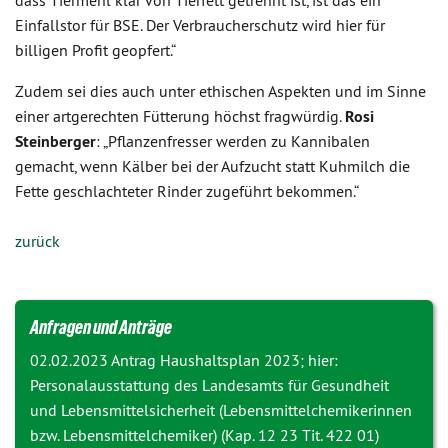
dass Tiermehl klar von Tierfett getrennt ist, ist das ein
Einfallstor für BSE. Der Verbraucherschutz wird hier für
billigen Profit geopfert.“
Zudem sei dies auch unter ethischen Aspekten und im Sinne
einer artgerechten Fütterung höchst fragwürdig.
Rosi
Steinberger
: „Pflanzenfresser werden zu Kannibalen
gemacht, wenn Kälber bei der Aufzucht statt Kuhmilch die
Fette geschlachteter Rinder zugeführt bekommen.“
zurück
Anfragen und Anträge
02.02.2023 Antrag
Haushaltsplan 2023; hier:
Personalausstattung des Landesamts für Gesundheit
und Lebensmittelsicherheit (Lebensmittelchemikerinnen
bzw. Lebensmittelchemiker) (Kap. 12 23 Tit. 422 01)