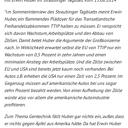
mit Erwin Huber im Straubinger Tagblatt vom 15.08.2014
"I
m Sommerinterview des Straubinger Tagblatts meint Erwin
Huber, ein flammendes Plädoyer für das Transatlantische
Freihandelsabkommen TTIP halten zu müssen. Er verspricht
sich davon Wachstum, Arbeitsplätze und den Abbau von
Zöllen. Damit betet Huber die Argumente der Großkonzerne
nach. In Wirklichkeit erwartet selbst die EU von TTIP nur ein
Wachstum von 0,5 Prozent in zehn Jahren und einen
minimalen Anstieg der Arbeitsplätze. Und die Zölle zwischen
EU und USA sind bereits jetzt kaum noch vorhanden. Bei
Autos z.B. erheben die USA nur einen Zoll von 2,5 Prozent. Im
Gegenzug müssen auf amerikanische Autos bei uns sogar
zehn Prozent bezahlt werden. Von einer Aufhebung der Zölle
würde also vor allem die amerikanische Autoindustrie
profitieren.
Zum Thema Gentechnik fällt Huber gar nichts ein, außer, dass
er nichts gegen Äpfel aus Amerika hätte. Da hat Erwin Huber