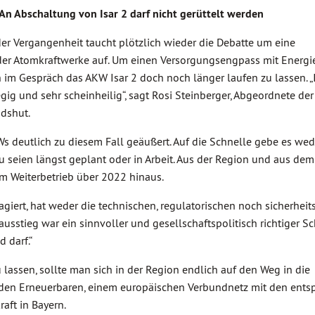
An Abschaltung von Isar 2 darf nicht gerüttelt werden
er Vergangenheit taucht plötzlich wieder die Debatte um eine
der Atomkraftwerke auf. Um einen Versorgungsengpass mit Energi
ch im Gespräch das AKW Isar 2 doch noch länger laufen zu lassen. „
gig und sehr scheinheilig“, sagt Rosi Steinberger, Abgeordnete de
dshut.
 deutlich zu diesem Fall geäußert. Auf die Schnelle gebe es wed
 seien längst geplant oder in Arbeit. Aus der Region und aus dem
 Weiterbetrieb über 2022 hinaus.
agiert, hat weder die technischen, regulatorischen noch sicherhei
sstieg war ein sinnvoller und gesellschaftspolitisch richtiger Sch
 darf.“
lassen, sollte man sich in der Region endlich auf den Weg in die
t den Erneuerbaren, einem europäischen Verbundnetz mit den ent
ft in Bayern.