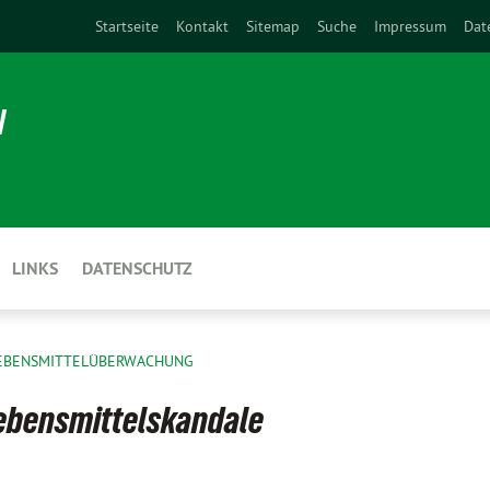
Startseite
Kontakt
Sitemap
Suche
Impressum
Dat
N
LINKS
DATENSCHUTZ
EBENSMITTELÜBERWACHUNG
Lebensmittelskandale