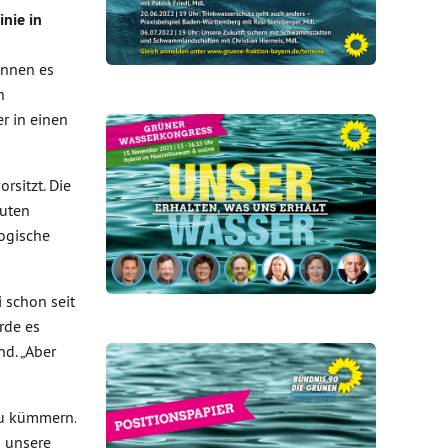
nie in
ennen es
n
r in einen
rsitzt. Die
guten
ogische
 schon seit
rde es
nd. „Aber
zu kümmern.
m unsere