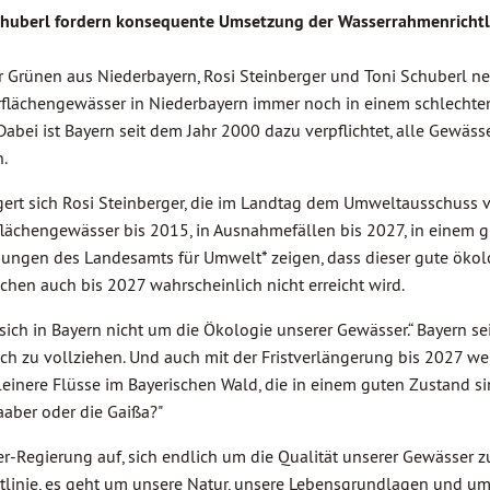
Schuberl fordern konsequente Umsetzung der Wasserrahmenrichtli
 Grünen aus Niederbayern, Rosi Steinberger und Toni Schuberl n
rflächengewässer in Niederbayern immer noch in einem schlechte
abei ist Bayern seit dem Jahr 2000 dazu verpflichtet, alle Gewässe
.
ärgert sich Rosi Steinberger, die im Landtag dem Umweltausschuss vo
rflächengewässer bis 2015, in Ausnahmefällen bis 2027, in einem 
ungen des Landesamts für Umwelt* zeigen, dass dieser gute ökol
chen auch bis 2027 wahrscheinlich nicht erreicht wird.
ich in Bayern nicht um die Ökologie unserer Gewässer.“ Bayern sei
ich zu vollziehen. Und auch mit der Fristverlängerung bis 2027 we
 kleinere Flüsse im Bayerischen Wald, die in einem guten Zustand si
Laaber oder die Gaißa?"
er-Regierung auf, sich endlich um die Qualität unserer Gewässer 
htlinie, es geht um unsere Natur, unsere Lebensgrundlagen und u