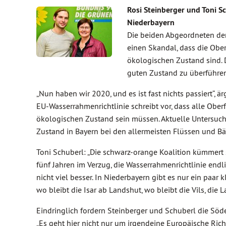
Rosi Steinberger und Toni 
Niederbayern
Die beiden Abgeordneten der
einen Skandal, dass die Obe
ökologischen Zustand sind. D
guten Zustand zu überführen
„Nun haben wir 2020, und es ist fast nichts passiert“, 
EU-Wasserrahmenrichtlinie schreibt vor, dass alle Obe
ökologischen Zustand sein müssen. Aktuelle Untersuch
Zustand in Bayern bei den allermeisten Flüssen und Bä
Toni Schuberl: „Die schwarz-orange Koalition kümmert s
fünf Jahren im Verzug, die Wasserrahmenrichtlinie endl
nicht viel besser. In Niederbayern gibt es nur ein paar
wo bleibt die Isar ab Landshut, wo bleibt die Vils, die 
Eindringlich fordern Steinberger und Schuberl die Söd
„Es geht hier nicht nur um irgendeine Europäische Ric